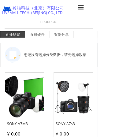
首页
끀
羚猫科技（北京）有限公司
LIVEMALL TECH. (BEIJING) CO., LTD
直播硬件
PRODUCTS
基地建设
直播场景
直播硬件
案例分享
直播运营
您还没有选择分类数据，请先选择数据
直播学堂
数据分享
渠道合作
SONY A7M3
SONY A7s3
¥ 0.00
¥ 0.00